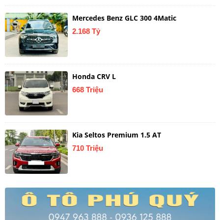
Mercedes Benz GLC 300 4Matic
2.168 Tỷ
Honda CRV L
668 Triệu
Kia Seltos Premium 1.5 AT
710 Triệu