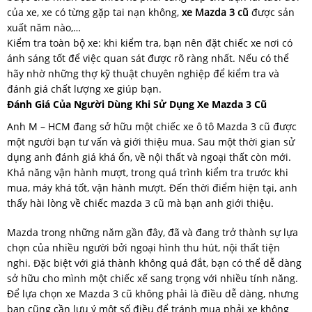
của xe, xe có từng gặp tai nạn không,
xe Mazda 3 cũ
được sản
xuất năm nào,…
Kiểm tra toàn bộ xe: khi kiểm tra, bạn nên đặt chiếc xe nơi có
ánh sáng tốt để việc quan sát được rõ ràng nhất. Nếu có thể
hãy nhờ những thợ kỹ thuật chuyên nghiệp để kiểm tra và
đánh giá chất lượng xe giúp bạn.
Đánh Giá Của Người Dùng Khi Sử Dụng Xe Mazda 3 Cũ
Anh M – HCM đang sở hữu một chiếc xe ô tô Mazda 3 cũ được
một người bạn tư vấn và giới thiệu mua. Sau một thời gian sử
dụng anh đánh giá khá ổn, về nội thất và ngoại thất còn mới.
Khả năng vận hành mượt, trong quá trình kiểm tra trước khi
mua, máy khá tốt, vận hành mượt. Đến thời điểm hiện tại, anh
thấy hài lòng về chiếc mazda 3 cũ mà bạn anh giới thiệu.
Mazda trong những năm gần đây, đã và đang trở thành sự lựa
chọn của nhiều người bởi ngoại hình thu hút, nội thất tiện
nghi. Đặc biệt với giá thành không quá đắt, bạn có thể dễ dàng
sở hữu cho mình một chiếc xế sang trọng với nhiều tính năng.
Để lựa chọn xe Mazda 3 cũ không phải là điều dễ dàng, nhưng
bạn cũng cần lưu ý một số điều để tránh mua phải xe không