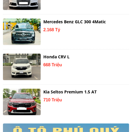
Mercedes Benz GLC 300 4Matic
2.168 Tỷ
Honda CRV L
668 Triệu
Kia Seltos Premium 1.5 AT
710 Triệu