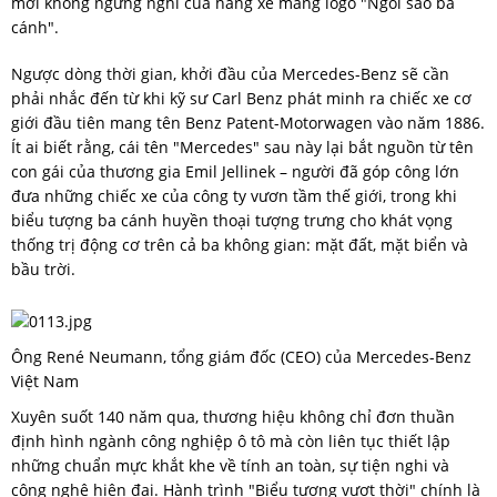
mới không ngừng nghỉ của hãng xe mang logo "Ngôi sao ba
cánh".
Ngược dòng thời gian, khởi đầu của Mercedes-Benz sẽ cần
phải nhắc đến từ khi kỹ sư Carl Benz phát minh ra chiếc xe cơ
giới đầu tiên mang tên Benz Patent-Motorwagen vào năm 1886.
Ít ai biết rằng, cái tên "Mercedes" sau này lại bắt nguồn từ tên
con gái của thương gia Emil Jellinek – người đã góp công lớn
đưa những chiếc xe của công ty vươn tầm thế giới, trong khi
biểu tượng ba cánh huyền thoại tượng trưng cho khát vọng
thống trị động cơ trên cả ba không gian: mặt đất, mặt biển và
bầu trời.
Ông René Neumann, tổng giám đốc (CEO) của Mercedes-Benz
Việt Nam
Xuyên suốt 140 năm qua, thương hiệu không chỉ đơn thuần
định hình ngành công nghiệp ô tô mà còn liên tục thiết lập
những chuẩn mực khắt khe về tính an toàn, sự tiện nghi và
công nghệ hiện đại. Hành trình "Biểu tượng vượt thời" chính là