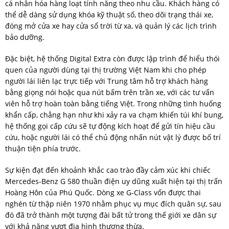
cá nhân hóa hàng loạt tính năng theo nhu cầu. Khách hàng có
thể dễ dàng sử dụng khóa kỹ thuật số, theo dõi trạng thái xe,
đóng mở cửa xe hay cửa sổ trời từ xa, và quản lý các lịch trình
bảo dưỡng.
Đặc biệt, hệ thống Digital Extra còn được lập trình để hiểu thói
quen của người dùng tại thị trường Việt Nam khi cho phép
người lái liên lạc trực tiếp với Trung tâm hỗ trợ khách hàng
bằng giọng nói hoặc qua nút bấm trên trần xe, với các tư vấn
viên hỗ trợ hoàn toàn bằng tiếng Việt. Trong những tình huống
khẩn cấp, chẳng hạn như khi xảy ra va chạm khiến túi khí bung,
hệ thống gọi cấp cứu sẽ tự động kích hoạt để gửi tín hiệu cầu
cứu, hoặc người lái có thể chủ động nhấn nút vật lý được bố trí
thuận tiện phía trước.
Sự kiện đạt đến khoảnh khắc cao trào đầy cảm xúc khi chiếc
Mercedes-Benz G 580 thuần điện uy dũng xuất hiện tại thị trấn
Hoàng Hôn của Phú Quốc. Dòng xe G-Class vốn được thai
nghén từ thập niên 1970 nhằm phục vụ mục đích quân sự, sau
đó đã trở thành một tượng đài bất tử trong thế giới xe dân sự
với khả năng vượt địa hình thượng thừa.