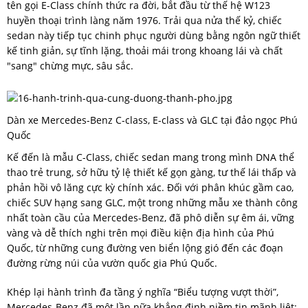
tên gọi E-Class chính thức ra đời, bắt đầu từ thế hệ W123
huyền thoại trình làng năm 1976. Trải qua nửa thế kỷ, chiếc
sedan này tiếp tục chinh phục người dùng bằng ngôn ngữ thiết
kế tinh giản, sự tĩnh lặng, thoải mái trong khoang lái và chất
"sang" chừng mực, sâu sắc.
Dàn xe Mercedes-Benz C-class, E-class và GLC tại đảo ngọc Phú
Quốc
Kế đến là mẫu C-Class, chiếc sedan mang trong mình DNA thể
thao trẻ trung, sở hữu tỷ lệ thiết kế gọn gàng, tư thế lái thấp và
phản hồi vô lăng cực kỳ chính xác. Đối với phân khúc gầm cao,
chiếc SUV hạng sang GLC, một trong những mẫu xe thành công
nhất toàn cầu của Mercedes-Benz, đã phô diễn sự êm ái, vững
vàng và dễ thích nghi trên mọi điều kiện địa hình của Phú
Quốc, từ những cung đường ven biển lộng gió đến các đoạn
đường rừng núi của vườn quốc gia Phú Quốc.
Khép lại hành trình đa tầng ý nghĩa “Biểu tượng vượt thời”,
Mercedes-Benz đã một lần nữa khẳng định niềm tin mãnh liệt: