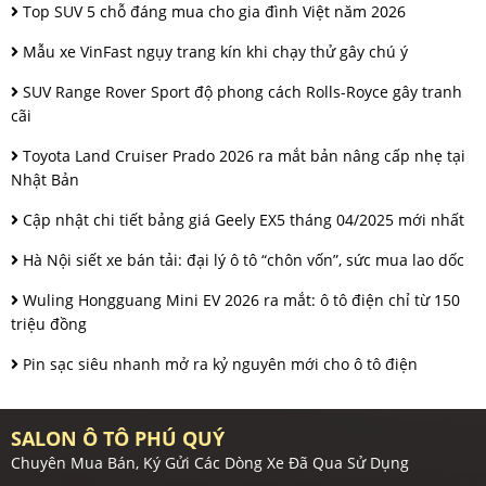
Top SUV 5 chỗ đáng mua cho gia đình Việt năm 2026
Mẫu xe VinFast ngụy trang kín khi chạy thử gây chú ý
SUV Range Rover Sport độ phong cách Rolls-Royce gây tranh
cãi
Toyota Land Cruiser Prado 2026 ra mắt bản nâng cấp nhẹ tại
Nhật Bản
Cập nhật chi tiết bảng giá Geely EX5 tháng 04/2025 mới nhất
Hà Nội siết xe bán tải: đại lý ô tô “chôn vốn”, sức mua lao dốc
Wuling Hongguang Mini EV 2026 ra mắt: ô tô điện chỉ từ 150
triệu đồng
Pin sạc siêu nhanh mở ra kỷ nguyên mới cho ô tô điện
SALON Ô TÔ PHÚ QUÝ
Chuyên Mua Bán, Ký Gửi Các Dòng Xe Đã Qua Sử Dụng