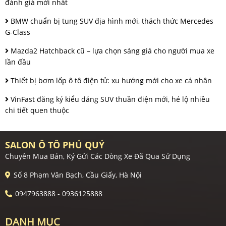
đánh giá mới nhất
BMW chuẩn bị tung SUV địa hình mới, thách thức Mercedes
G-Class
Mazda2 Hatchback cũ – lựa chọn sáng giá cho người mua xe
lần đầu
Thiết bị bơm lốp ô tô điện tử: xu hướng mới cho xe cá nhân
VinFast đăng ký kiểu dáng SUV thuần điện mới, hé lộ nhiều
chi tiết quen thuộc
SALON Ô TÔ PHÚ QUÝ
Chuyên Mua Bán, Ký Gửi Các Dòng Xe Đã Qua Sử Dụng
Số 8 Phạm Văn Bạch, Cầu Giấy, Hà Nội
0947963888 - 0936125888
DANH MỤC