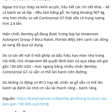
Ngoại trừ trục thép và kính acrylic, hầu hết các chi tiết khác – kể
cả bánh xe và lốp – đều làm bằng gỗ. Xe nặng khoảng 907 kg,
nhẹ hơn nhiều so với Continental GT thật vốn có trọng lượng
hơn 2,4 tấn.
Hiện chiếc Bentley gỗ đang được trưng bày tại showroom
Autosport Group ở Boca Raton, Florida (Mỹ), bên cạnh các dòng
xe sang đã qua sử dụng.
Do có vài vết nứt ở mối ghép và dấu hiệu hao mòn nhẹ trong
nội thất, chủ showroom đã quyết định bán nó qua eBay với giá
gần 100.000 USD – mức ngang bằng nhiều chiếc Bentley
Continental GT cũ vẫn có thể lăn bánh trên đường.
Dù không có động cơ W12 hay V8, chiếc xe gỗ vẫn có thể lăn
bánh và đánh lái nhờ cơ cấu lái thanh răng – bánh răng.
(Nguồn:
https://baophapluat.vn/bentley-go-khong-lo-duoc-rao-
ban-gan-100-000-usd.html
)