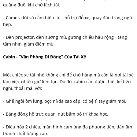
quăng đuôi khi chở lệch tải.
- Camera lùi và cảm biến lùi - hỗ trợ đỗ xe, quay đầu trong ngõ
hẹp.
- Đèn projector, đèn sương mù, gương chiếu hậu rộng - tăng
tầm nhìn, giảm điểm mù.
Cabin - “văn Phòng Di Động” Của Tài Xế
Một chiếc xe tải nhỏ không chỉ để chở hàng mà còn là nơi tài xế
làm việc nhiều giờ liên tục. Do đó, cabin cần được thiết kế tiện
nghi, thoải mái với:
- Ghế ngồi ôm lưng, bọc nỉ/da cao cấp, có bệ tì tay giảm mỏi.
- Bảng đồng hồ trực quan, nút bấm bố trí khoa học.
- Điều hòa 2 chiều, màn hình cảm ứng đa phương tiện, dàn âm
thanh chất lượng cao.