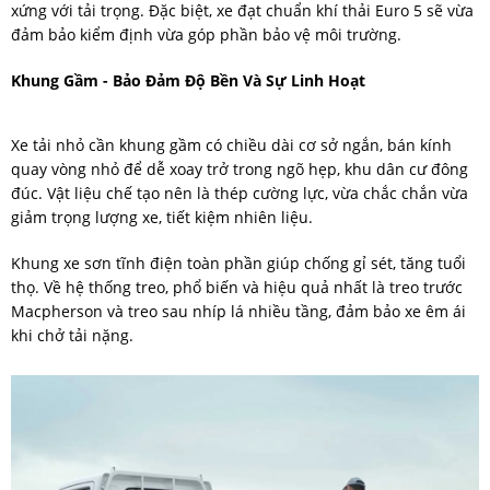
xứng với tải trọng. Đặc biệt, xe đạt chuẩn khí thải Euro 5 sẽ vừa
đảm bảo kiểm định vừa góp phần bảo vệ môi trường.
Khung Gầm - Bảo Đảm Độ Bền Và Sự Linh Hoạt
Xe tải nhỏ cần khung gầm có chiều dài cơ sở ngắn, bán kính
quay vòng nhỏ để dễ xoay trở trong ngõ hẹp, khu dân cư đông
đúc. Vật liệu chế tạo nên là thép cường lực, vừa chắc chắn vừa
giảm trọng lượng xe, tiết kiệm nhiên liệu.
Khung xe sơn tĩnh điện toàn phần giúp chống gỉ sét, tăng tuổi
thọ. Về hệ thống treo, phổ biến và hiệu quả nhất là treo trước
Macpherson và treo sau nhíp lá nhiều tầng, đảm bảo xe êm ái
khi chở tải nặng.