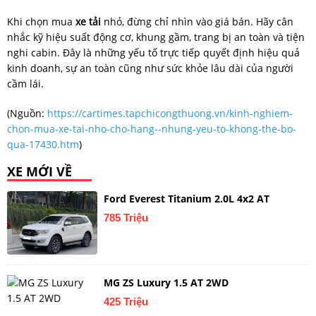
Khi chọn mua
xe tải
nhỏ, đừng chỉ nhìn vào giá bán. Hãy cân
nhắc kỹ hiệu suất động cơ, khung gầm, trang bị an toàn và tiện
nghi cabin. Đây là những yếu tố trực tiếp quyết định hiệu quả
kinh doanh, sự an toàn cũng như sức khỏe lâu dài của người
cầm lái.
(Nguồn:
https://cartimes.tapchicongthuong.vn/kinh-nghiem-
chon-mua-xe-tai-nho-cho-hang--nhung-yeu-to-khong-the-bo-
qua-17430.htm
)
XE MỚI VỀ
Ford Everest Titanium 2.0L 4x2 AT
785 Triệu
MG ZS Luxury 1.5 AT 2WD
425 Triệu