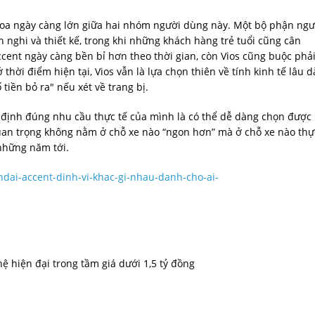
 thoa ngày càng lớn giữa hai nhóm người dùng này. Một bộ phận ngư
 nghi và thiết kế, trong khi những khách hàng trẻ tuổi cũng cân
ccent ngày càng bền bỉ hơn theo thời gian, còn Vios cũng buộc phả
thời điểm hiện tại, Vios vẫn là lựa chọn thiên về tính kinh tế lâu dà
tiền bỏ ra" nếu xét về trang bị.
c định đúng nhu cầu thực tế của mình là có thể dễ dàng chọn được
quan trọng không nằm ở chỗ xe nào “ngon hơn” mà ở chỗ xe nào thự
những năm tới.
ndai-accent-dinh-vi-khac-gi-nhau-danh-cho-ai-
ệ hiện đại trong tầm giá dưới 1,5 tỷ đồng