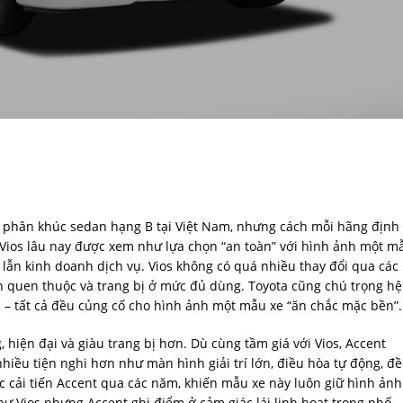
với phân khúc sedan hạng B tại Việt Nam, nhưng cách mỗi hãng định 
 Vios lâu nay được xem như lựa chọn “an toàn” với hình ảnh một m
h lẫn kinh doanh dịch vụ. Vios không có quá nhiều thay đổi qua các
hiên quen thuộc và trang bị ở mức đủ dùng. Toyota cũng chú trọng hệ
p – tất cả đều củng cố cho hình ảnh một mẫu xe “ăn chắc mặc bền”.
 hiện đại và giàu trang bị hơn. Dù cùng tầm giá với Vios, Accent
nhiều tiện nghi hơn như màn hình giải trí lớn, điều hòa tự động, đề
ục cải tiến Accent qua các năm, khiến mẫu xe này luôn giữ hình ảnh
hư Vios nhưng Accent ghi điểm ở cảm giác lái linh hoạt trong phố,