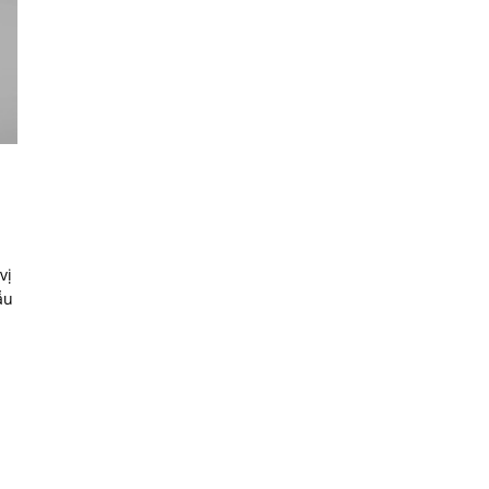
vị
ẫu