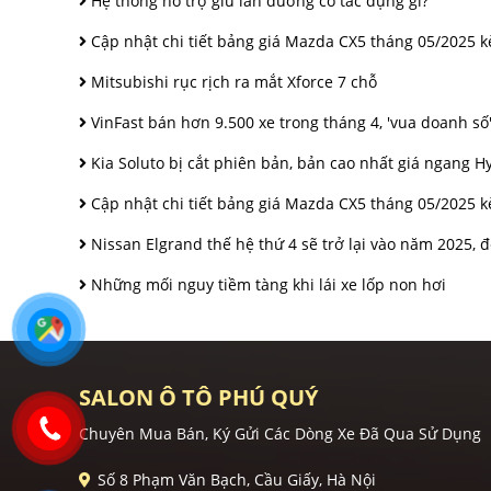
Hệ thống hỗ trợ giữ làn đường có tác dụng gì?
Cập nhật chi tiết bảng giá Mazda CX5 tháng 05/2025 
Mitsubishi rục rịch ra mắt Xforce 7 chỗ
VinFast bán hơn 9.500 xe trong tháng 4, 'vua doanh số
Kia Soluto bị cắt phiên bản, bản cao nhất giá ngang H
Cập nhật chi tiết bảng giá Mazda CX5 tháng 05/2025 
Nissan Elgrand thế hệ thứ 4 sẽ trở lại vào năm 2025, 
Những mối nguy tiềm tàng khi lái xe lốp non hơi
SALON Ô TÔ PHÚ QUÝ
Chuyên Mua Bán, Ký Gửi Các Dòng Xe Đã Qua Sử Dụng
Số 8 Phạm Văn Bạch, Cầu Giấy, Hà Nội