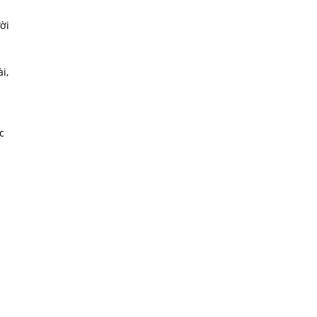
ời
i
i,
c