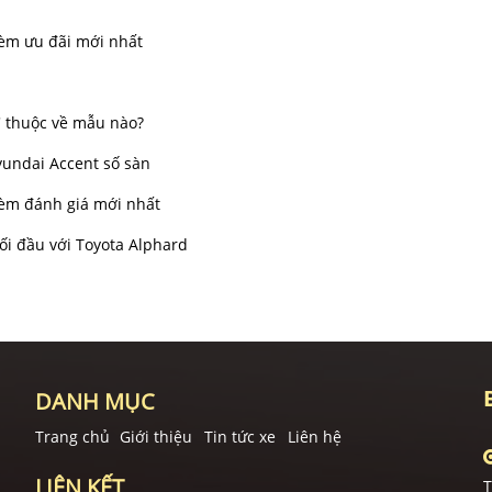
kèm ưu đãi mới nhất
' thuộc về mẫu nào?
yundai Accent số sàn
kèm đánh giá mới nhất
đối đầu với Toyota Alphard
DANH MỤC
Trang chủ
Giới thiệu
Tin tức xe
Liên hệ
LIÊN KẾT
T