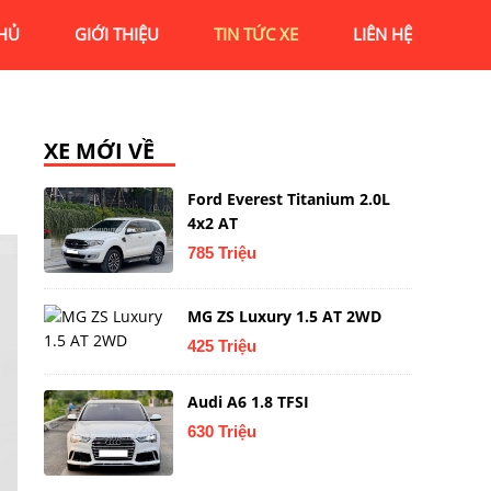
HỦ
GIỚI THIỆU
TIN TỨC XE
LIÊN HỆ
XE MỚI VỀ
Ford Everest Titanium 2.0L
4x2 AT
785 Triệu
MG ZS Luxury 1.5 AT 2WD
425 Triệu
Audi A6 1.8 TFSI
630 Triệu