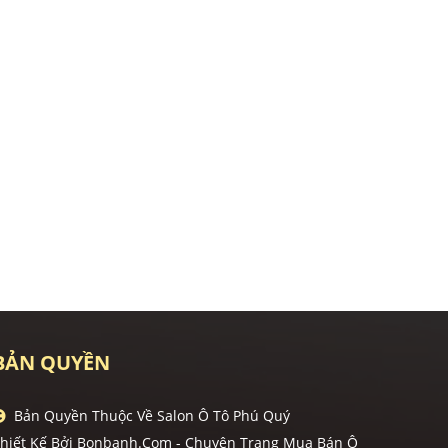
BẢN QUYỀN
Bản Quyền Thuộc Về Salon Ô Tô Phú Quý
hiết Kế Bởi
Bonbanh.com - Chuyên Trang Mua Bán Ô