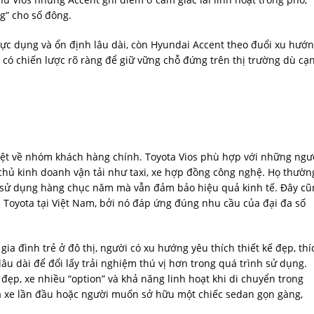
g” cho số đông.
thực dụng và ổn định lâu dài, còn Hyundai Accent theo đuổi xu hướ
có chiến lược rõ ràng để giữ vững chỗ đứng trên thị trường dù cạ
biệt về nhóm khách hàng chính. Toyota Vios phù hợp với những ngư
 chủ kinh doanh vận tải như taxi, xe hợp đồng công nghệ. Họ thườn
 thể sử dụng hàng chục năm mà vẫn đảm bảo hiệu quả kinh tế. Đây c
 Toyota tại Việt Nam, bởi nó đáp ứng đúng nhu cầu của đại đa số
ia đình trẻ ở đô thị, người có xu hướng yêu thích thiết kế đẹp, thí
âu dài để đổi lấy trải nghiệm thú vị hơn trong quá trình sử dụng.
đẹp, xe nhiều “option” và khả năng linh hoạt khi di chuyển trong
a xe lần đầu hoặc người muốn sở hữu một chiếc sedan gọn gàng,