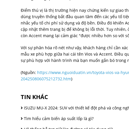
Điểm thú vị là thị trường hiện nay chứng kiến sự giao
dùng truyền thống bắt đầu quan tâm đến các yếu tố tiện
nhắc yếu tố chi phí sử dụng và độ bền. Điều đó khiến A
cập nhật thêm trang bị để không bị lỗi thời. Tuy nhiên, ở 
còn Accent mang lại cảm giác "được nhiều hơn so với số 
Với sự phân hóa rõ nét như vậy, khách hàng chỉ cần xá
mẫu xe phù hợp giữa hai cái tên Vios và Accent. Điều 
sự phù hợp với hành trình mà bạn muốn gắn bó trong 
(Nguồn:
https://www.nguoiduatin.vn/toyota-vios-va-hyu
204250806075212732.htm
)
TIN KHÁC
ISUZU MU-X 2024: SUV với thiết kế đột phá và công ngh
Tìm hiểu cảm biến áp suất lốp là gì?