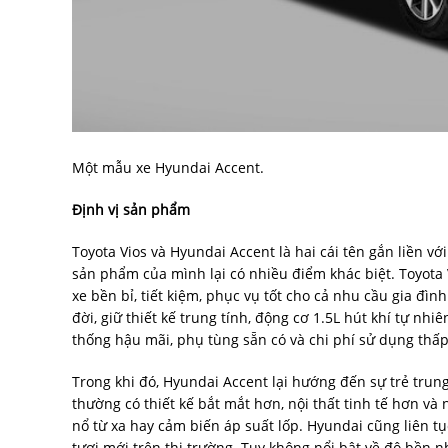
Một mẫu xe Hyundai Accent.
Định vị sản phẩm
Toyota Vios và Hyundai Accent là hai cái tên gắn liền 
sản phẩm của mình lại có nhiều điểm khác biệt. Toyota
xe bền bỉ, tiết kiệm, phục vụ tốt cho cả nhu cầu gia đìn
đời, giữ thiết kế trung tính, động cơ 1.5L hút khí tự n
thống hậu mãi, phụ tùng sẵn có và chi phí sử dụng thấ
Trong khi đó, Hyundai Accent lại hướng đến sự trẻ trung,
thường có thiết kế bắt mắt hơn, nội thất tinh tế hơn và 
nổ từ xa hay cảm biến áp suất lốp. Hyundai cũng liên t
tươi mới trên thị trường. Tuy không nổi bật về độ bền n