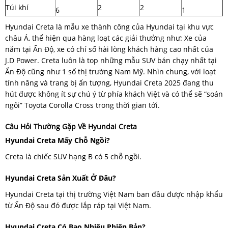
Túi khí
2
2
6
1
Hyundai Creta là mẫu xe thành công của Hyundai tại khu vực
châu Á, thể hiện qua hàng loạt các giải thưởng như: Xe của
năm tại Ấn Độ, xe có chỉ số hài lòng khách hàng cao nhất của
J.D Power. Creta luôn là top những mẫu SUV bán chạy nhất tại
Ấn Độ cũng như 1 số thị trường Nam Mỹ. Nhìn chung, với loạt
tính năng và trang bị ấn tượng, Hyundai Creta 2025 đang thu
hút được không ít sự chú ý từ phía khách Việt và có thể sẽ “soán
ngôi” Toyota Corolla Cross trong thời gian tới.
Câu Hỏi Thường Gặp Về Hyundai Creta
Hyundai Creta Mấy Chỗ Ngồi?
Creta là chiếc SUV hạng B có 5 chỗ ngồi.
Hyundai Creta Sản Xuất Ở Đâu?
Hyundai Creta tại thị trường Việt Nam ban đầu được nhập khẩu
từ Ấn Độ sau đó được lắp ráp tại Việt Nam.
Hyundai Creta Có Bao Nhiêu Phiên Bản?