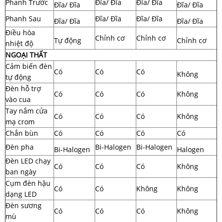
Phanh Trước
Đĩa/ Đĩa
Đĩa/ Đĩa
Đĩa/ Đĩa
Đĩa/ Đĩa
Phanh Sau
Đĩa/ Đĩa
Đĩa/ Đĩa
Đĩa/ Đĩa
Đĩa/ Đĩa
Điều hòa
Chỉnh cơ
Chỉnh cơ
Tự động
Chỉnh cơ
nhiệt độ
NGOẠI THẤT
Cảm biến đèn
Có
Có
Có
Không
tự động
Đèn hỗ trợ
Có
Có
Có
Không
vào cua
Tay nắm cửa
Có
Có
Có
Không
mạ crom
Chắn bùn
Có
Có
Có
Có
Đèn pha
Bi-Halogen
Bi-Halogen
Bi-Halogen
Halogen
Đèn LED chạy
Có
Có
Có
Không
ban ngày
Cụm đèn hậu
Có
Có
Không
Không
dạng LED
Đèn sương
Có
Có
Có
Không
mù