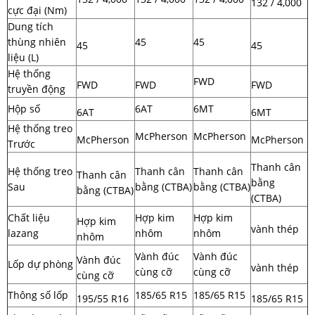
132 / 4,000
cực đại (Nm)
Dung tích
thùng nhiên
45
45
45
45
liệu (L)
Hệ thống
FWD
FWD
FWD
FWD
truyền động
Hộp số
6AT
6MT
6AT
6MT
Hệ thống treo
McPherson
McPherson
McPherson
McPherson
Trước
Thanh cân
Hệ thống treo
Thanh cân
Thanh cân
Thanh cân
bằng
Sau
bằng (CTBA)
bằng (CTBA)
bằng (CTBA)
(CTBA)
Chất liệu
Hợp kim
Hợp kim
Hợp kim
vành thép
lazang
nhôm
nhôm
nhôm
Vành đúc
Vành đúc
Vành đúc
Lốp dự phòng
vành thép
cùng cỡ
cùng cỡ
cùng cỡ
Thông số lốp
185/65 R15
185/65 R15
195/55 R16
185/65 R15