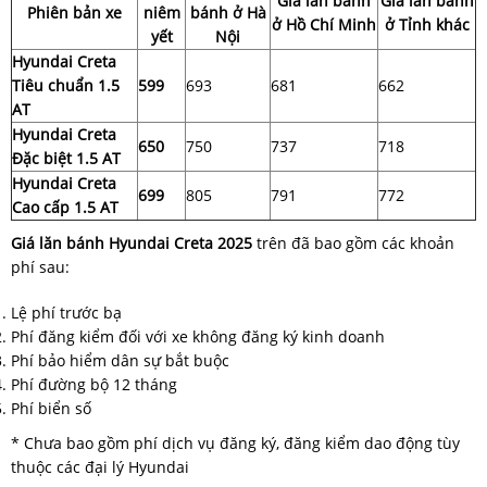
Giá lăn bánh
Giá lăn bánh
Phiên bản xe
niêm
bánh ở Hà
ở Hồ Chí Minh
ở Tỉnh khác
yết
Nội
Hyundai Creta
Tiêu chuẩn 1.5
599
693
681
662
AT
Hyundai Creta
650
750
737
718
Đặc biệt 1.5 AT
Hyundai Creta
699
805
791
772
Cao cấp 1.5 AT
Giá lăn bánh Hyundai Creta 2025
trên đã bao gồm các khoản
phí sau:
Lệ phí trước bạ
Phí đăng kiểm đối với xe không đăng ký kinh doanh
Phí bảo hiểm dân sự bắt buộc
Phí đường bộ 12 tháng
Phí biển số
* Chưa bao gồm phí dịch vụ đăng ký, đăng kiểm dao động tùy
thuộc các đại lý Hyundai