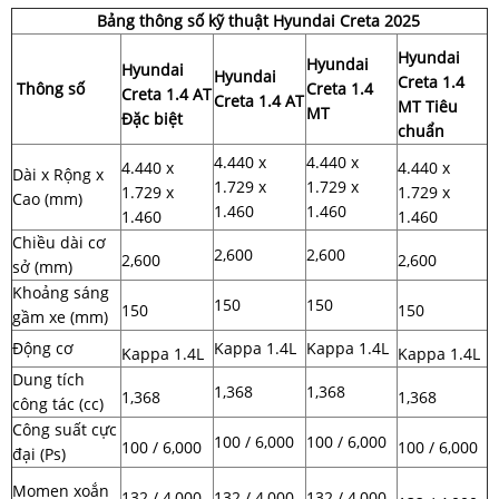
Bảng thông số kỹ thuật Hyundai Creta 2025
Hyundai
Hyundai
Hyundai
Hyundai
Creta 1.4
Thông số
Creta 1.4
Creta 1.4 AT
Creta 1.4 AT
MT Tiêu
MT
Đặc biệt
chuẩn
4.440 x
4.440 x
4.440 x
4.440 x
Dài x Rộng x
1.729 x
1.729 x
1.729 x
1.729 x
Cao (mm)
1.460
1.460
1.460
1.460
Chiều dài cơ
2,600
2,600
2,600
2,600
sở (mm)
Khoảng sáng
150
150
150
150
gầm xe (mm)
Động cơ
Kappa 1.4L
Kappa 1.4L
Kappa 1.4L
Kappa 1.4L
Dung tích
1,368
1,368
1,368
1,368
công tác (cc)
Công suất cực
100 / 6,000
100 / 6,000
100 / 6,000
100 / 6,000
đại (Ps)
Momen xoắn
132 / 4,000
132 / 4,000
132 / 4,000