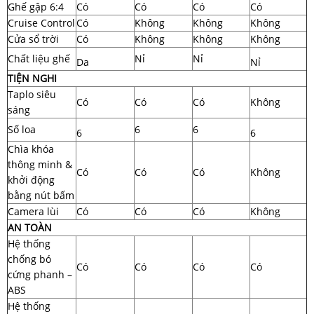
Ghế gập 6:4
Có
Có
Có
Có
Cruise Control
Có
Không
Không
Không
Cửa sổ trời
Có
Không
Không
Không
Chất liệu ghế
Nỉ
Nỉ
Da
Nỉ
TIỆN NGHI
Taplo siêu
Có
Có
Có
Không
sáng
Số loa
6
6
6
6
Chìa khóa
thông minh &
Có
Có
Có
Không
khởi động
bằng nút bấm
Camera lùi
Có
Có
Có
Không
AN TOÀN
Hệ thống
chống bó
Có
Có
Có
Có
cứng phanh –
ABS
Hệ thống