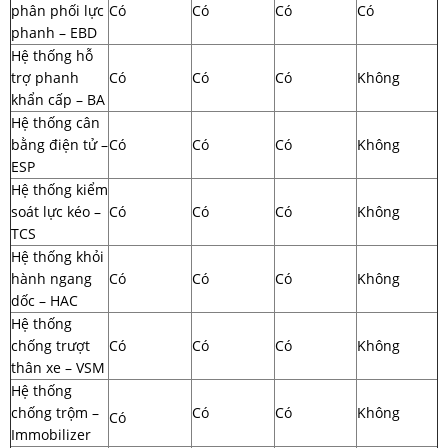
phân phối lực
Có
Có
Có
Có
phanh – EBD
Hệ thống hỗ
trợ phanh
Có
Có
Có
Không
khẩn cấp – BA
Hệ thống cân
bằng điện tử –
Có
Có
Có
Không
ESP
Hệ thống kiểm
soát lực kéo –
Có
Có
Có
Không
TCS
Hệ thống khỏi
hành ngang
Có
Có
Có
Không
dốc – HAC
Hệ thống
chống trượt
Có
Có
Có
Không
thân xe – VSM
Hệ thống
chống trộm –
Có
Có
Không
Có
Immobilizer