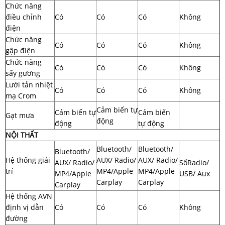
Chức năng
điều chỉnh
Có
Có
Có
Không
điện
Chức năng
Có
Có
Có
Không
gập điện
Chức năng
Có
Có
Có
Không
sấy gương
Lưới tản nhiệt
Có
Có
Có
Không
mạ Crom
Cảm biến tự
Cảm biến tự
Cảm biến
Gạt mưa
động
động
tự động
NỘI THẤT
Bluetooth/
Bluetooth/
Bluetooth/
Hệ thống giải
AUX/ Radio/
AUX/ Radio/
AUX/ Radio/
SốRadio/
trí
MP4/Apple
MP4/Apple
MP4/Apple
USB/ Aux
Carplay
Carplay
Carplay
Hệ thống AVN
định vị dẫn
Có
Có
Có
Không
đường