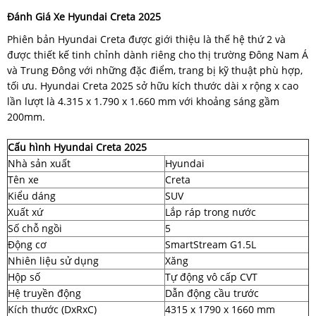
Đánh Giá Xe Hyundai Creta 2025
Phiên bản Hyundai Creta được giới thiệu là thế hệ thứ 2 và
được thiết kế tinh chỉnh dành riêng cho thị trường Đông Nam Á
và Trung Đông với những đặc điểm, trang bị kỹ thuật phù hợp,
tối ưu. Hyundai Creta 2025 sở hữu kích thước dài x rộng x cao
lần lượt là 4.315 x 1.790 x 1.660 mm với khoảng sáng gầm
200mm.
Cấu hình Hyundai Creta 2025
Nhà sản xuất
Hyundai
Tên xe
Creta
Kiểu dáng
SUV
Xuất xứ
Lắp ráp trong nước
Số chỗ ngồi
5
Động cơ
SmartStream G1.5L
Nhiên liệu sử dụng
Xăng
Hộp số
Tự động vô cấp CVT
Hệ truyền động
Dẫn động cầu trước
Kích thước (DxRxC)
4315 x 1790 x 1660 mm