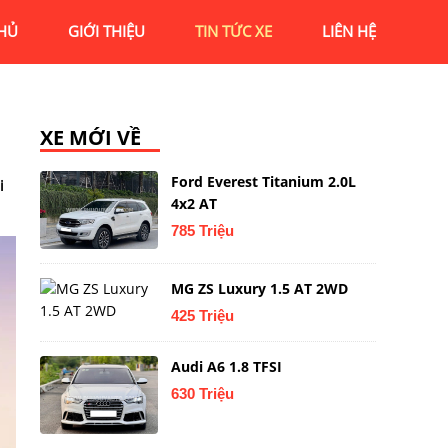
HỦ
GIỚI THIỆU
TIN TỨC XE
LIÊN HỆ
XE MỚI VỀ
Ford Everest Titanium 2.0L
i
4x2 AT
785 Triệu
MG ZS Luxury 1.5 AT 2WD
425 Triệu
Audi A6 1.8 TFSI
630 Triệu