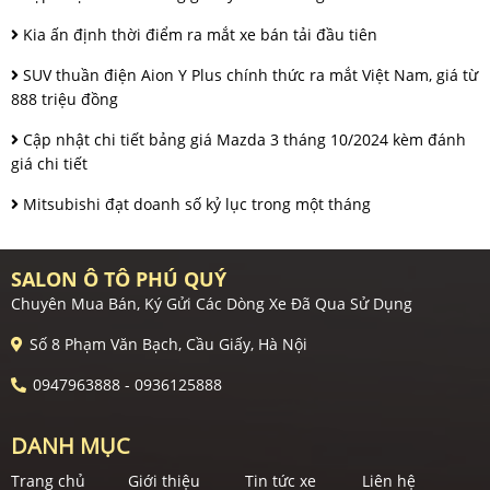
Kia ấn định thời điểm ra mắt xe bán tải đầu tiên
SUV thuần điện Aion Y Plus chính thức ra mắt Việt Nam, giá từ
888 triệu đồng
Cập nhật chi tiết bảng giá Mazda 3 tháng 10/2024 kèm đánh
giá chi tiết
Mitsubishi đạt doanh số kỷ lục trong một tháng
SALON Ô TÔ PHÚ QUÝ
Chuyên Mua Bán, Ký Gửi Các Dòng Xe Đã Qua Sử Dụng
Số 8 Phạm Văn Bạch, Cầu Giấy, Hà Nội
0947963888 - 0936125888
DANH MỤC
Trang chủ
Giới thiệu
Tin tức xe
Liên hệ