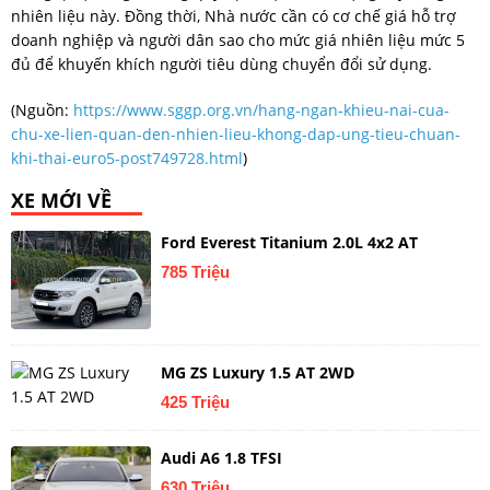
nhiên liệu này. Đồng thời, Nhà nước cần có cơ chế giá hỗ trợ
doanh nghiệp và người dân sao cho mức giá nhiên liệu mức 5
đủ để khuyến khích người tiêu dùng chuyển đổi sử dụng.
(Nguồn:
https://www.sggp.org.vn/hang-ngan-khieu-nai-cua-
chu-xe-lien-quan-den-nhien-lieu-khong-dap-ung-tieu-chuan-
khi-thai-euro5-post749728.html
)
XE MỚI VỀ
Ford Everest Titanium 2.0L 4x2 AT
785 Triệu
MG ZS Luxury 1.5 AT 2WD
425 Triệu
Audi A6 1.8 TFSI
630 Triệu