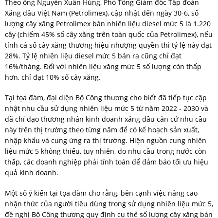
Theo ông Nguyễn Xuân Hùng, Phó Tổng Giám đốc Tập đoàn
Xăng dầu Việt Nam (Petrolimex), cập nhật đến ngày 30-6, số
lượng cây xăng Petrolimex bán nhiên liệu diesel mức 5 là 1.220
cây (chiếm 45% số cây xăng trên toàn quốc của Petrolimex), nếu
tính cả số cây xăng thương hiệu nhượng quyền thì tỷ lệ này đạt
28%. Tỷ lệ nhiên liệu diesel mức 5 bán ra cũng chỉ đạt
16%/tháng. Đối với nhiên liệu xăng mức 5 số lượng còn thấp
hơn, chỉ đạt 10% số cây xăng.
Tại tọa đàm, đại diện Bộ Công thương cho biết đã tiếp tục cập
nhật nhu cầu sử dụng nhiên liệu mức 5 từ năm 2022 - 2030 và
đã chỉ đạo thương nhân kinh doanh xăng dầu căn cứ nhu cầu
này trên thị trường theo từng năm để có kế hoạch sản xuất,
nhập khẩu và cung ứng ra thị trường. Hiện nguồn cung nhiên
liệu mức 5 không thiếu, tuy nhiên, do nhu cầu trong nước còn
thấp, các doanh nghiệp phải tính toán để đảm bảo tối ưu hiệu
quả kinh doanh.
Một số ý kiến tại tọa đàm cho rằng, bên cạnh việc nâng cao
nhận thức của người tiêu dùng trong sử dụng nhiên liệu mức 5,
đề nghị Bộ Công thương quy định cụ thể số lượng cây xăng bán