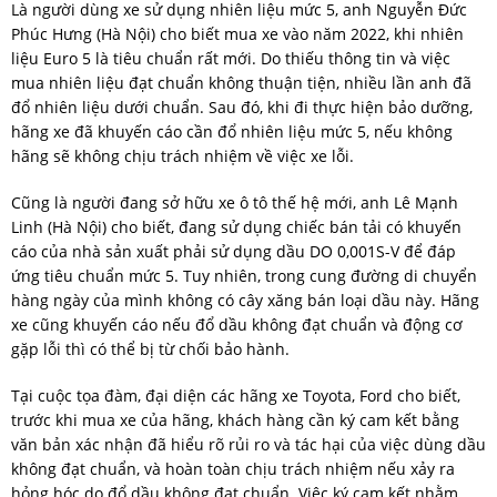
Là người dùng xe sử dụng nhiên liệu mức 5, anh Nguyễn Đức
Phúc Hưng (Hà Nội) cho biết mua xe vào năm 2022, khi nhiên
liệu Euro 5 là tiêu chuẩn rất mới. Do thiếu thông tin và việc
mua nhiên liệu đạt chuẩn không thuận tiện, nhiều lần anh đã
đổ nhiên liệu dưới chuẩn. Sau đó, khi đi thực hiện bảo dưỡng,
hãng xe đã khuyến cáo cần đổ nhiên liệu mức 5, nếu không
hãng sẽ không chịu trách nhiệm về việc xe lỗi.
Cũng là người đang sở hữu xe ô tô thế hệ mới, anh Lê Mạnh
Linh (Hà Nội) cho biết, đang sử dụng chiếc bán tải có khuyến
cáo của nhà sản xuất phải sử dụng dầu DO 0,001S-V để đáp
ứng tiêu chuẩn mức 5. Tuy nhiên, trong cung đường di chuyển
hàng ngày của mình không có cây xăng bán loại dầu này. Hãng
xe cũng khuyến cáo nếu đổ dầu không đạt chuẩn và động cơ
gặp lỗi thì có thể bị từ chối bảo hành.
Tại cuộc tọa đàm, đại diện các hãng xe Toyota, Ford cho biết,
trước khi mua xe của hãng, khách hàng cần ký cam kết bằng
văn bản xác nhận đã hiểu rõ rủi ro và tác hại của việc dùng dầu
không đạt chuẩn, và hoàn toàn chịu trách nhiệm nếu xảy ra
hỏng hóc do đổ dầu không đạt chuẩn. Việc ký cam kết nhằm