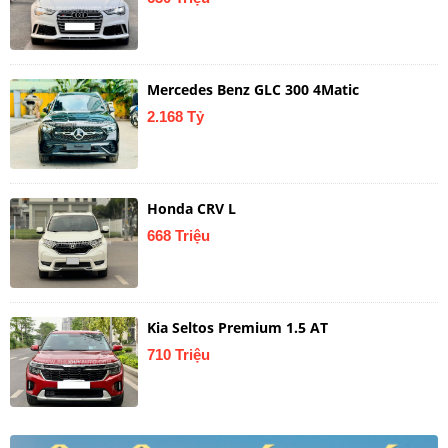
Mercedes Benz GLC 300 4Matic
2.168 Tỷ
Honda CRV L
668 Triệu
Kia Seltos Premium 1.5 AT
710 Triệu