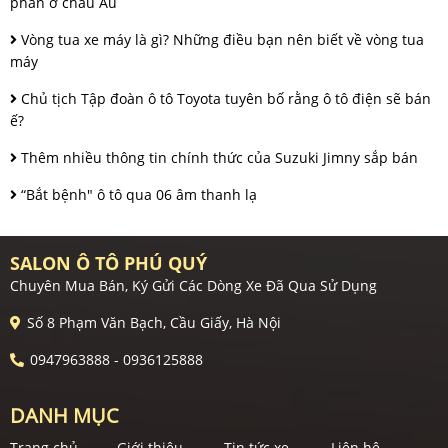
phần ở châu Âu
Vòng tua xe máy là gì? Những điều bạn nên biết về vòng tua
máy
Chủ tịch Tập đoàn ô tô Toyota tuyên bố rằng ô tô điện sẽ bán
ế?
Thêm nhiều thông tin chính thức của Suzuki Jimny sắp bán
“Bắt bệnh" ô tô qua 06 âm thanh lạ
SALON Ô TÔ PHÚ QUÝ
Chuyên Mua Bán, Ký Gửi Các Dòng Xe Đã Qua Sử Dụng
Số 8 Phạm Văn Bạch, Cầu Giấy, Hà Nội
0947963888 - 0936125888
DANH MỤC
Trang chủ
Giới thiệu
Tin tức xe
Liên hệ