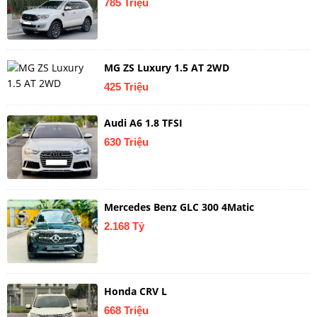
785 Triệu
MG ZS Luxury 1.5 AT 2WD
425 Triệu
Audi A6 1.8 TFSI
630 Triệu
Mercedes Benz GLC 300 4Matic
2.168 Tỷ
Honda CRV L
668 Triệu