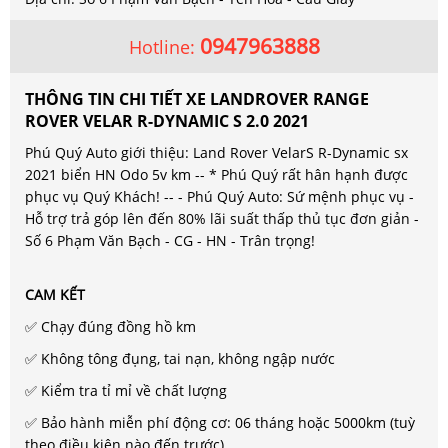
0947963888
Hotline:
THÔNG TIN CHI TIẾT XE LANDROVER RANGE
ROVER VELAR R-DYNAMIC S 2.0 2021
Phú Quý Auto giới thiệu: Land Rover VelarS R-Dynamic sx
2021 biển HN Odo 5v km -- * Phú Quý rất hân hạnh được
phục vụ Quý Khách! -- - Phú Quý Auto: Sứ mệnh phục vụ -
Hỗ trợ trả góp lên đến 80% lãi suất thấp thủ tục đơn giản -
Số 6 Phạm Văn Bạch - CG - HN - Trân trọng!
CAM KẾT
✅ Chạy đúng đồng hồ km
✅ Không tông đụng, tai nạn, không ngập nước
✅ Kiểm tra tỉ mỉ về chất lượng
✅ Bảo hành miễn phí động cơ: 06 tháng hoặc 5000km (tuỳ
theo điều kiện nào đến trước)