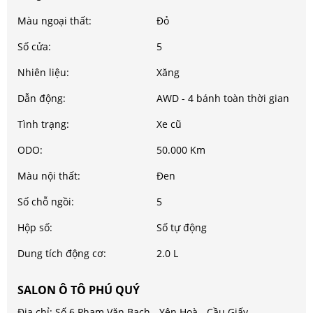
Màu ngoại thất:
Đỏ
Số cửa:
5
Nhiên liệu:
Xăng
Dẫn động:
AWD - 4 bánh toàn thời gian
Tình trạng:
Xe cũ
ODO:
50.000 Km
Màu nội thất:
Đen
Số chỗ ngồi:
5
Hộp số:
Số tự động
Dung tích động cơ:
2.0 L
SALON Ô TÔ PHÚ QUÝ
Địa chỉ: Số 6 Phạm Văn Bạch - Yên Hoà - Cầu Giấy