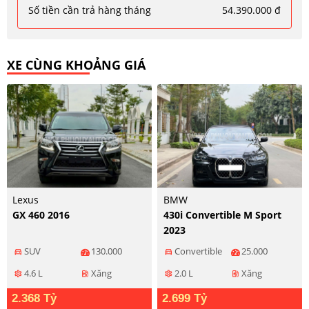
Số tiền cần trả hàng tháng
54.390.000 đ
XE CÙNG KHOẢNG GIÁ
Lexus
BMW
GX 460 2016
430i Convertible M Sport
2023
SUV
130.000
Convertible
25.000
directions_car
directions_car
4.6 L
Xăng
2.0 L
Xăng
settings
ev_station
settings
ev_station
2.368 Tỷ
2.699 Tỷ