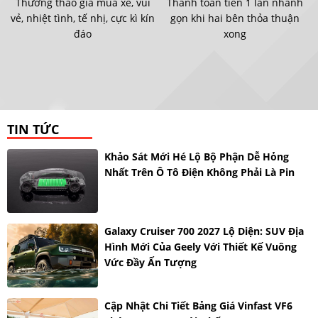
Thương thảo giá mua xe, vui
Thanh toán tiền 1 lần nhanh
vẻ, nhiệt tình, tế nhị, cực kì kín
gọn khi hai bên thỏa thuận
đáo
xong
TIN TỨC
Khảo Sát Mới Hé Lộ Bộ Phận Dễ Hỏng
Nhất Trên Ô Tô Điện Không Phải Là Pin
Galaxy Cruiser 700 2027 Lộ Diện: SUV Địa
Hình Mới Của Geely Với Thiết Kế Vuông
Vức Đầy Ấn Tượng
Cập Nhật Chi Tiết Bảng Giá Vinfast VF6