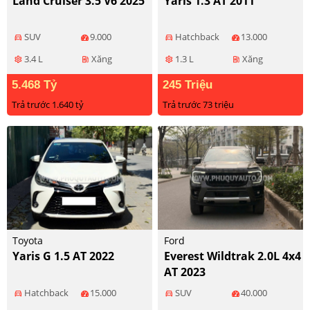
Land Cruiser 3.5 V6 2025
Yaris 1.3 AT 2011
SUV
9.000
Hatchback
13.000
directions_car
directions_car
3.4 L
Xăng
1.3 L
Xăng
settings
ev_station
settings
ev_station
5.468 Tỷ
245 Triệu
Trả trước 1.640 tỷ
Trả trước 73 triệu
Toyota
Ford
Yaris G 1.5 AT 2022
Everest Wildtrak 2.0L 4x4
AT 2023
Hatchback
15.000
SUV
40.000
directions_car
directions_car