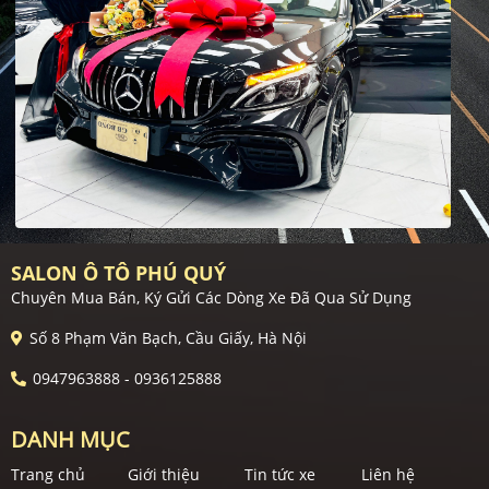
SALON Ô TÔ PHÚ QUÝ
Chuyên Mua Bán, Ký Gửi Các Dòng Xe Đã Qua Sử Dụng
Số 8 Phạm Văn Bạch, Cầu Giấy, Hà Nội
0947963888 - 0936125888
DANH MỤC
Trang chủ
Giới thiệu
Tin tức xe
Liên hệ