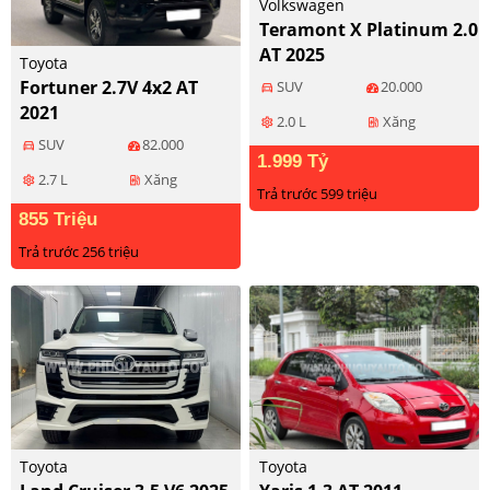
Volkswagen
Teramont X Platinum 2.0
AT 2025
Toyota
Fortuner 2.7V 4x2 AT
SUV
20.000
directions_car
2021
2.0 L
Xăng
settings
ev_station
SUV
82.000
directions_car
1.999 Tỷ
2.7 L
Xăng
settings
ev_station
Trả trước 599 triệu
855 Triệu
Trả trước 256 triệu
Toyota
Toyota