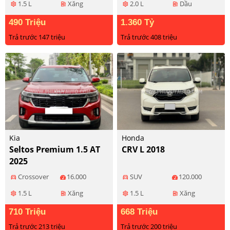
1.5 L
Xăng
2.0 L
Dầu
settings
ev_station
settings
ev_station
490 Triệu
1.360 Tỷ
Trả trước 147 triệu
Trả trước 408 triệu
Kia
Honda
Seltos Premium 1.5 AT
CRV L 2018
2025
Crossover
16.000
SUV
120.000
directions_car
directions_car
1.5 L
Xăng
1.5 L
Xăng
settings
ev_station
settings
ev_station
710 Triệu
668 Triệu
Trả trước 213 triệu
Trả trước 200 triệu