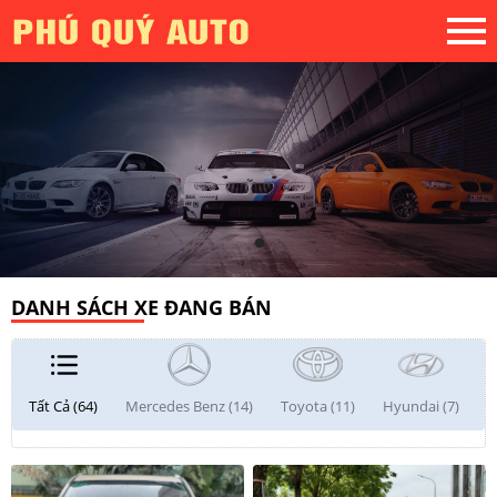
DANH SÁCH XE ĐANG BÁN
Tất Cả (64)
Mercedes Benz (14)
Toyota (11)
Hyundai (7)
F