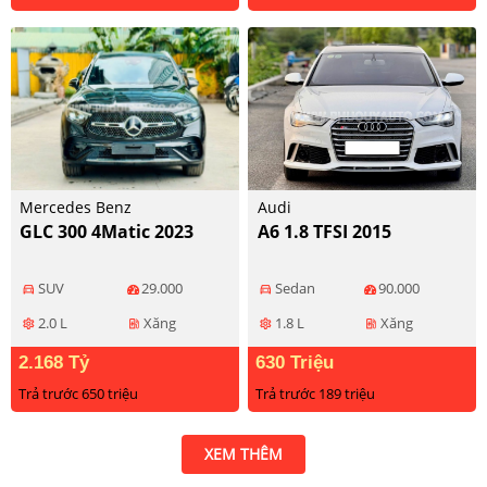
Mercedes Benz
Audi
GLC 300 4Matic 2023
A6 1.8 TFSI 2015
SUV
29.000
Sedan
90.000
directions_car
directions_car
2.0 L
Xăng
1.8 L
Xăng
settings
ev_station
settings
ev_station
2.168 Tỷ
630 Triệu
Trả trước 650 triệu
Trả trước 189 triệu
XEM THÊM