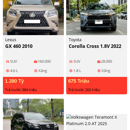
Lexus
Toyota
GX 460 2010
Corolla Cross 1.8V 2022
SUV
160.000
SUV
28.000
directions_car
directions_car
4.6 L
Xăng
1.8 L
Xăng
settings
ev_station
settings
ev_station
1.280 Tỷ
675 Triệu
Trả trước 384 triệu
Trả trước 202 triệu